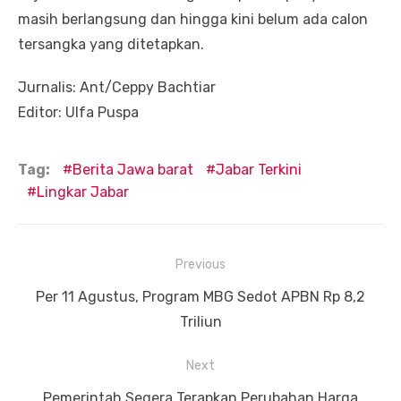
masih berlangsung dan hingga kini belum ada calon
tersangka yang ditetapkan.
Jurnalis: Ant/Ceppy Bachtiar
Editor: Ulfa Puspa
Tag:
Berita Jawa barat
Jabar Terkini
Lingkar Jabar
Navigasi
Previous
pos
Previous
Per 11 Agustus, Program MBG Sedot APBN Rp 8,2
post:
Triliun
Next
Next
Pemerintah Segera Terapkan Perubahan Harga