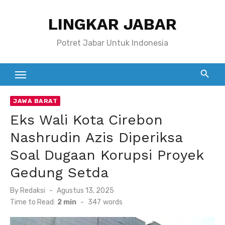
Skip
LINGKAR JABAR
to
content
Potret Jabar Untuk Indonesia
JAWA BARAT
Eks Wali Kota Cirebon
Nashrudin Azis Diperiksa
Soal Dugaan Korupsi Proyek
Gedung Setda
Posted
By
Redaksi
Agustus 13, 2025
on
Time to Read:
2 min
-
347
words