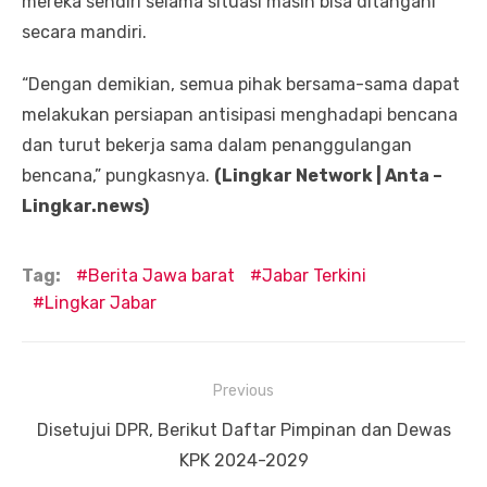
mereka sendiri selama situasi masih bisa ditangani
secara mandiri.
“Dengan demikian, semua pihak bersama-sama dapat
melakukan persiapan antisipasi menghadapi bencana
dan turut bekerja sama dalam penanggulangan
bencana,” pungkasnya.
(Lingkar Network | Anta –
Lingkar.news)
Tag:
Berita Jawa barat
Jabar Terkini
Lingkar Jabar
Navigasi
Previous
pos
Previous
Disetujui DPR, Berikut Daftar Pimpinan dan Dewas
post:
KPK 2024-2029