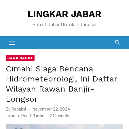
Skip
LINGKAR JABAR
to
content
Potret Jabar Untuk Indonesia
JAWA BARAT
Cimahi Siaga Bencana
Hidrometeorologi, Ini Daftar
Wilayah Rawan Banjir-
Longsor
Posted
By
Redaksi
November 22, 2024
on
Time to Read:
1 min
-
214
words