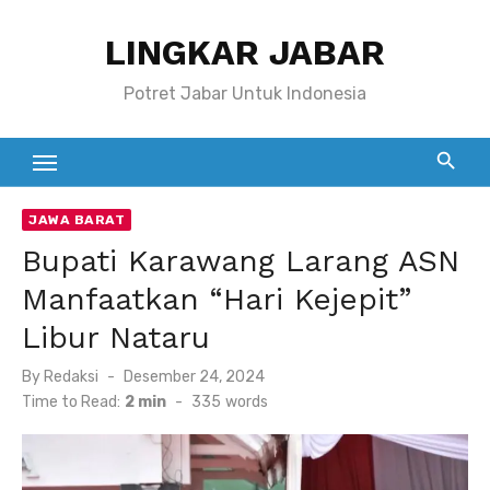
Skip
LINGKAR JABAR
to
content
Potret Jabar Untuk Indonesia
JAWA BARAT
Bupati Karawang Larang ASN
Manfaatkan “Hari Kejepit”
Libur Nataru
Posted
By
Redaksi
Desember 24, 2024
on
Time to Read:
2 min
-
335
words