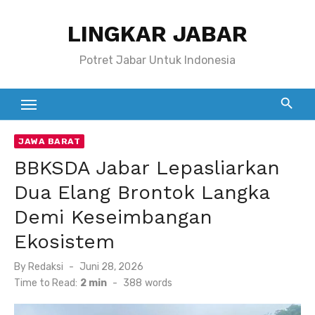
Skip
LINGKAR JABAR
to
content
Potret Jabar Untuk Indonesia
JAWA BARAT
BBKSDA Jabar Lepasliarkan
Dua Elang Brontok Langka
Demi Keseimbangan
Ekosistem
Posted
By
Redaksi
Juni 28, 2026
on
Time to Read:
2 min
-
388
words