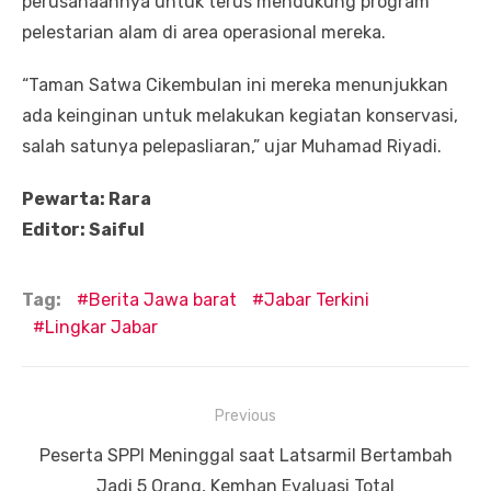
perusahaannya untuk terus mendukung program
pelestarian alam di area operasional mereka.
“Taman Satwa Cikembulan ini mereka menunjukkan
ada keinginan untuk melakukan kegiatan konservasi,
salah satunya pelepasliaran,” ujar Muhamad Riyadi.
Pewarta: Rara
Editor: Saiful
Tag:
Berita Jawa barat
Jabar Terkini
Lingkar Jabar
Navigasi
Previous
pos
Previous
Peserta SPPI Meninggal saat Latsarmil Bertambah
post:
Jadi 5 Orang, Kemhan Evaluasi Total