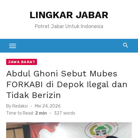
Skip
LINGKAR JABAR
to
content
Potret Jabar Untuk Indonesia
JAWA BARAT
Abdul Ghoni Sebut Mubes
FORKABI di Depok Ilegal dan
Tidak Berizin
Posted
By
Redaksi
Mei 24, 2026
on
Time to Read:
2 min
-
327
words