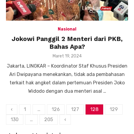
Nasional
Jokowi Panggil 2 Menteri dari PKB,
Bahas Apa?
Posted
Maret 19, 2024
on
Jakarta, LINGKAR – Koordinator Staf Khusus Presiden
Ari Dwipayana menekankan, tidak ada pembahasan
terkait hak angket dalam pertemuan Presiden Joko
Widodo dengan dua menteri asal …
Paginasi
‹
1
…
126
127
128
129
pos
130
…
205
‹