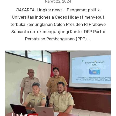
Posted
Maret 22, 2024
on
JAKARTA, Lingkar.news – Pengamat politik
Universitas Indonesia Cecep Hidayat menyebut
terbuka kemungkinan Calon Presiden RI Prabowo
Subianto untuk mengunjungi Kantor DPP Partai
Persatuan Pembangunan (PPP). …