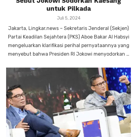
Sebut Jokowi Sodorkan Kaesang
untuk Pilkada
Posted
Juli 5, 2024
on
Jakarta, Lingkar.news – Sekretaris Jenderal (Sekjen)
Partai Keadilan Sejahtera (PKS) Aboe Bakar Al Habsyi
mengeluarkan klarifikasi perihal pernyataannya yang
menyebut bahwa Presiden RI Jokowi menyodorkan …