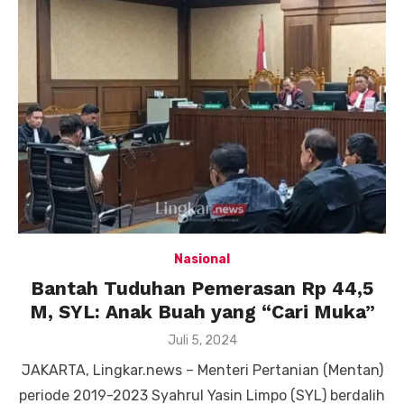
Nasional
Bantah Tuduhan Pemerasan Rp 44,5
M, SYL: Anak Buah yang “Cari Muka”
Posted
Juli 5, 2024
on
JAKARTA, Lingkar.news – Menteri Pertanian (Mentan)
periode 2019-2023 Syahrul Yasin Limpo (SYL) berdalih