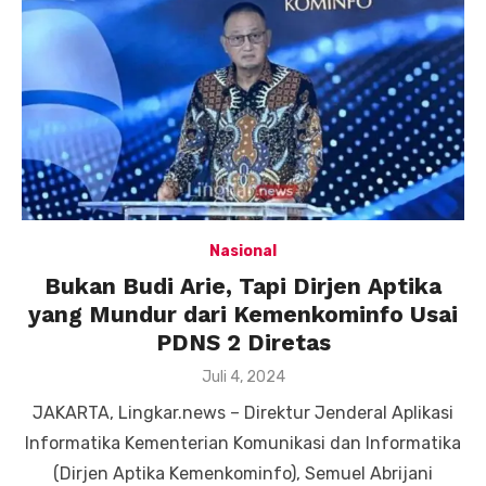
Nasional
Bukan Budi Arie, Tapi Dirjen Aptika
yang Mundur dari Kemenkominfo Usai
PDNS 2 Diretas
Posted
Juli 4, 2024
on
JAKARTA, Lingkar.news – Direktur Jenderal Aplikasi
Informatika Kementerian Komunikasi dan Informatika
(Dirjen Aptika Kemenkominfo), Semuel Abrijani