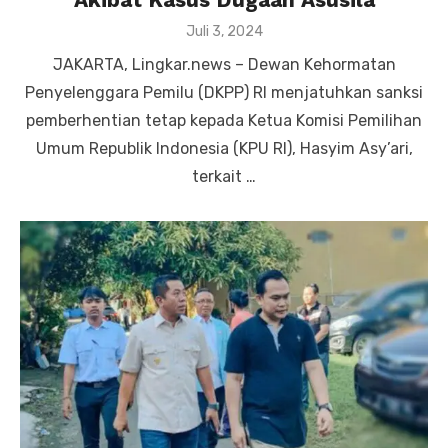
Posted
Juli 3, 2024
on
JAKARTA, Lingkar.news – Dewan Kehormatan
Penyelenggara Pemilu (DKPP) RI menjatuhkan sanksi
pemberhentian tetap kepada Ketua Komisi Pemilihan
Umum Republik Indonesia (KPU RI), Hasyim Asy’ari,
terkait …