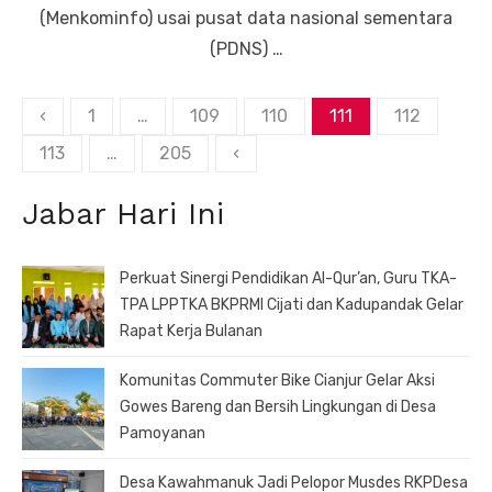
(Menkominfo) usai pusat data nasional sementara
(PDNS) …
Paginasi
‹
1
…
109
110
111
112
pos
113
…
205
‹
Jabar Hari Ini
Perkuat Sinergi Pendidikan Al-Qur’an, Guru TKA-
TPA LPPTKA BKPRMI Cijati dan Kadupandak Gelar
Rapat Kerja Bulanan
Komunitas Commuter Bike Cianjur Gelar Aksi
Gowes Bareng dan Bersih Lingkungan di Desa
Pamoyanan
Desa Kawahmanuk Jadi Pelopor Musdes RKPDesa